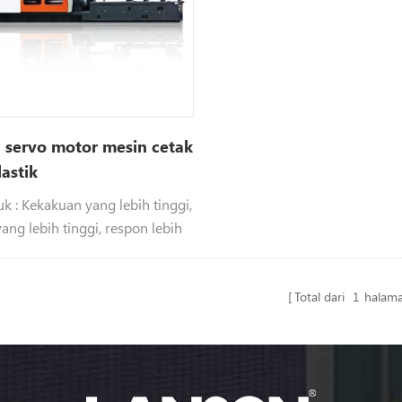
 servo motor mesin cetak
lastik
uk : Kekakuan yang lebih tinggi,
ang lebih tinggi, respon lebih
sekan bawah, servo hemat
tem.
Total dari
1
halam