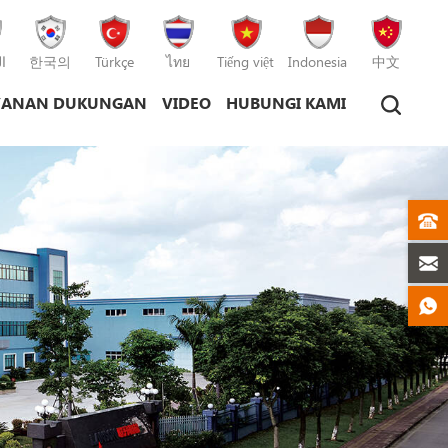
ا
한국의
Türkçe
ไทย
Tiếng việt
Indonesia
中文
YANAN DUKUNGAN
VIDEO
HUBUNGI KAMI