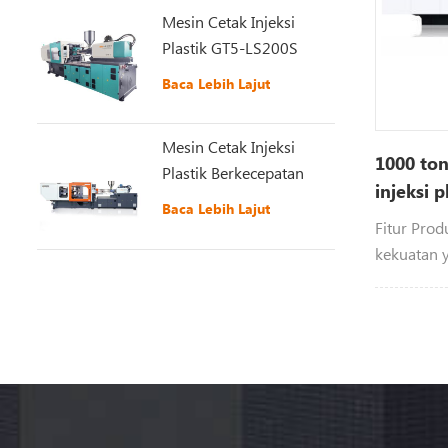
Mesin Cetak Injeksi
Plastik GT5-LS200S
yang Baru Ditingkatkan
Baca Lebih Lajut
Mesin Cetak Injeksi
1000 ton
Plastik Berkecepatan
injeksi p
Tinggi BT Serie
Baca Lebih Lajut
Fitur Prod
kekuatan y
cepat, ge
energi sis