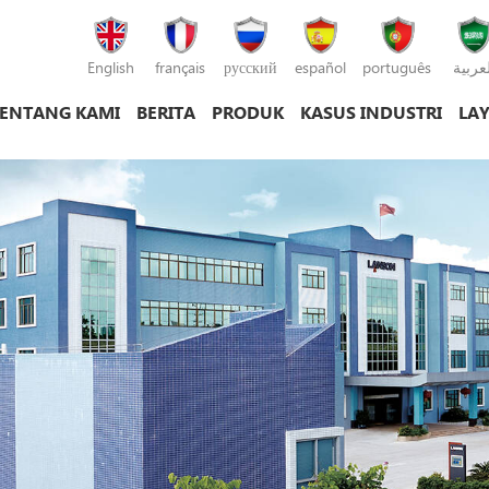
English
français
русский
español
português
لعربية
ENTANG KAMI
BERITA
PRODUK
KASUS INDUSTRI
LA