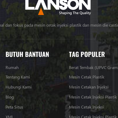
al dan fokus pada mesin cetak injeksi plastik dan mesin die cast
BUTUH BANTUAN
TAG POPULER
Rumah
Berat Tembak (UPVC Gram
Tentang Kami
Mesin Cetak Plastik
Hubungi Kami
Mesin Cetakan Injeksi
Blog
Mesin Cetak Injeksi Plastik
Peta Situs
Mesin Cetak Injeksi
XML
Mesin Cetak Injeksi Plastik