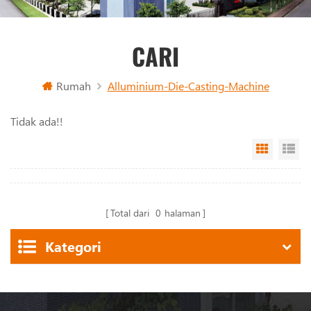
CARI
Rumah
Alluminium-Die-Casting-Machine
Tidak ada!!
Grid Vi
Li
Total dari
0
halaman
Kategori