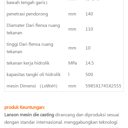
bawah tengah garis）
penetrasi pendorong
mm
140
Diamater Dari flensa ruang
mm
110
tekanan
tinggi Dari flensa ruang
mm
10
tekanan
tekanan kerja hidrolik
MPa
14.5
kapasitas tangki oli hidrolik
l
500
mesin Dimensi （LxWxH）
mm
5985X1745X2555
produk Keuntungan:
Lanson mesin die casting
dirancang dan diproduksi sesuai
dengan standar internasional. menggabungkan teknologi