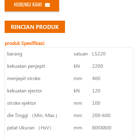
HUBUNGI KAMI
RINCIAN PRODUK
produk Spesifikasi:
barang
satuan
LS220
kekuatan penjepit
kN
2200
menjepit stroke
mm
400
kekuatan ejector
kN
120
stroke ejektor
mm
100
die Tinggi （Min.-Max.）
mm
200-600
pelat Ukuran （HxV）
mm
800X800