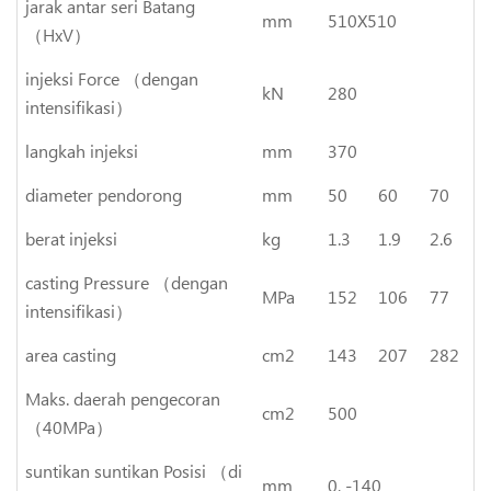
jarak antar seri Batang
mm
510X510
（HxV）
injeksi Force （dengan
kN
280
intensifikasi）
langkah injeksi
mm
370
diameter pendorong
mm
50
60
70
berat injeksi
kg
1.3
1.9
2.6
casting Pressure （dengan
MPa
152
106
77
intensifikasi）
area casting
cm2
143
207
282
Maks. daerah pengecoran
cm2
500
（40MPa）
suntikan suntikan Posisi （di
mm
0, -140