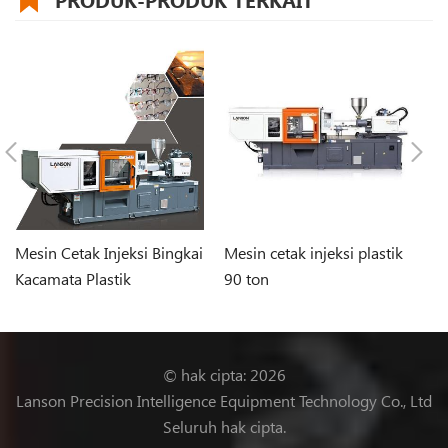
Mesin Cetak Injeksi Bingkai
Mesin cetak injeksi plastik
Bl
Kacamata Plastik
90 ton
ce
© hak cipta: 2026
Lanson Precision Intelligence Equipment Technology Co., Ltd
Seluruh hak cipta.