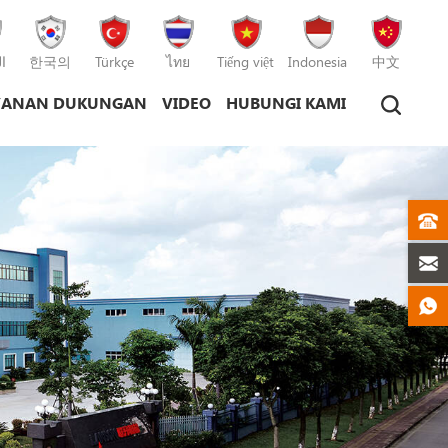
ا
한국의
Türkçe
ไทย
Tiếng việt
Indonesia
中文
YANAN DUKUNGAN
VIDEO
HUBUNGI KAMI