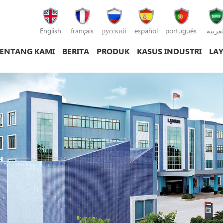
English
français
русский
español
português
لعربية
ENTANG KAMI
BERITA
PRODUK
KASUS INDUSTRI
LA