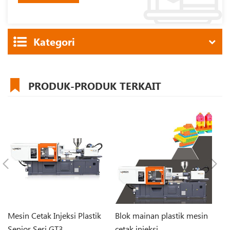
Kategori
PRODUK-PRODUK TERKAIT
Mesin Cetak Injeksi Plastik
Blok mainan plastik mesin
Me
Senior Seri GT3
cetak injeksi
Ka